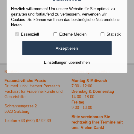
Herzlich willkommen! Um unsere Website für Sie optimal zu
gestalten und fortlaufend zu verbessern, verwenden wir
Cookies. So können wir Ihnen das bestmögliche Nutzererlebnis
bieten.
Essenziell
Externe Medien
Statistik
Akzeptieren
Einstellungen übernehmen
Kontakt
Unsere Sprechzeiten
Frauenärztliche Praxis
Montag & Mittwoch
Dr. med. univ. Herbert Pontasch
7:30 - 12:00
Facharzt für Frauenheilkunde und
Dienstag & Donnerstag
Geburtshilfe
14:00 - 18:00
Freitag
Schrannengasse 2
9:00 - 13:00
5020 Salzburg
Bitte vereinbaren Sie
Telefon:+43 (662) 87 92 39
rechtzeitig Ihre Termine mit
uns. Vielen Dank!