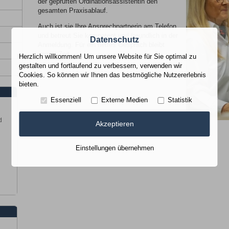
der geprüften Ordinationsassistentin den
gesamten Praxisablauf.
Auch ist sie Ihre Ansprechpartnerin am Telefon
und betreut Sie kompetent und freundlich in der
Datenschutz
Anmeldung. Für ein nettes Gespräch bleibt
immer Zeit.
Herzlich willkommen! Um unsere Website für Sie optimal zu
gestalten und fortlaufend zu verbessern, verwenden wir
Cookies. So können wir Ihnen das bestmögliche Nutzererlebnis
bieten.
Essenziell
Externe Medien
Statistik
d
Akzeptieren
Einstellungen übernehmen